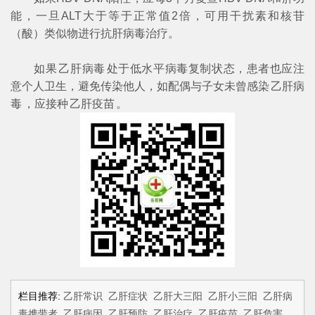
能，一旦ALT大于等于正常值2倍，可用干扰素和核苷
（酸）类似物进行抗肝病毒治疗。
如果
乙肝病毒
处于低水平病毒复制状态，患者也应注
意个人卫生，避免传染他人，如配偶与子女未曾感染
乙肝病
毒
，应接种
乙肝疫苗
。
栏目推荐:
乙肝常识
乙肝症状
乙肝大三阳
乙肝小三阳
乙肝病
毒携带者
乙肝病因
乙肝预防
乙肝治疗
乙肝疫苗
乙肝危害