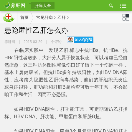
肝病大全
置
首页
常见肝病
>
乙肝
>
患隐匿性乙肝怎么办
肝网
站导航
养肝网
|
2015-03-29
|
个评论
在临床实践中，发现
乙肝
标志中抗HBs、抗HBe、抗
HBc阳性者较多，大部分人属于恢复状态，可以考虑已经自
然痊愈，这三种抗体阳性就像伤口好了留下一个伤疤一样，
基本上属健康者。但抗HBc多年持续阳性，如HBV DNA阳
性，应考虑为隐匿性
乙肝
病毒感染，他们的肝组织无炎症
或炎症很轻，
肝功能
和肝脏B超检查可数十年正常，不会影
响工作和生活，因而不必恐慌。
如果HBV DNA阴性，
肝功能
正常，可定期随访乙肝指
标、HBV DNA、肝功能、甲胎蛋白和肝脏B超。
如果HBV DNA阳性，应每3个月复查HBV DNA和肝功