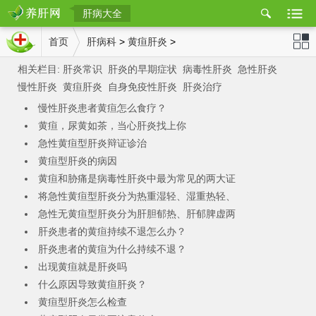
肝病大全
置
首页
肝病科
>
黄疸肝炎
>
相关栏目:
肝炎常识
肝炎的早期症状
病毒性肝炎
急性肝炎
肝网
站导航
慢性肝炎
黄疸肝炎
自身免疫性肝炎
肝炎治疗
慢性肝炎患者黄疸怎么食疗？
黄疸，尿黄如茶，当心肝炎找上你
急性黄疸型肝炎辩证诊治
黄疸型肝炎的病因
黄疸和胁痛是病毒性肝炎中最为常见的两大证
将急性黄疸型肝炎分为热重湿轻、湿重热轻、
急性无黄疸型肝炎分为肝胆郁热、肝郁脾虚两
肝炎患者的黄疸持续不退怎么办？
肝炎患者的黄疸为什么持续不退？
出现黄疸就是肝炎吗
什么原因导致黄疸肝炎？
黄疸型肝炎怎么检查